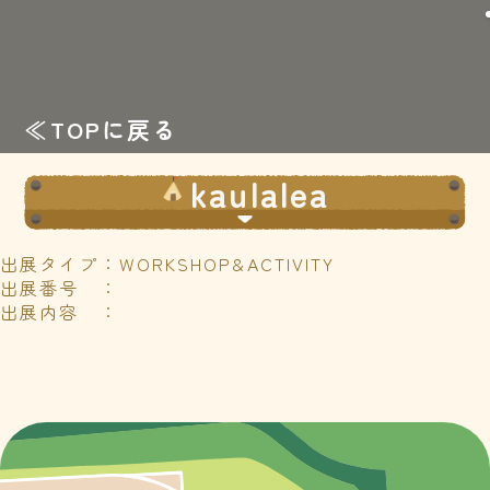
≪TOPに戻る
kaulalea
出展タイプ：WORKSHOP&ACTIVITY
出展番号 ：
出展内容 ：