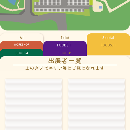
All
Toilet
Special
WORKSHOP
FOODS.Ⅰ
FOODS.Ⅱ
SHOP-A
SHOP-B
出展者一覧
上のタブでエリア毎にご覧になれます