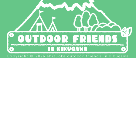
Copyright © 2026 shizuoka outdoor friends in kikugawa