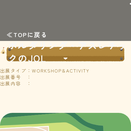
≪TOPに戻る
ボルダリング・アスレチッ
クのJOL
出展タイプ：WORKSHOP&ACTIVITY
出展番号 ：
出展内容 ：