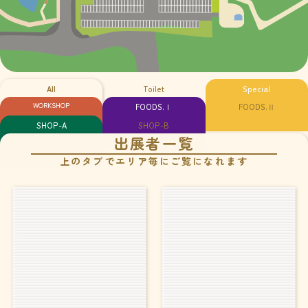
All
Toilet
Special
WORKSHOP
FOODS.Ⅰ
FOODS.Ⅱ
SHOP-A
SHOP-B
出展者一覧
上のタブでエリア毎にご覧になれます