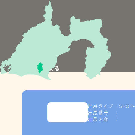
≪TOPに戻る
出展タイプ：SHOP-
出展番号 ：
出展内容 ：