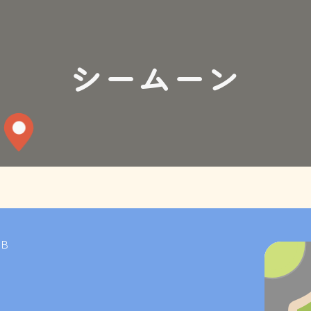
シームーン
B