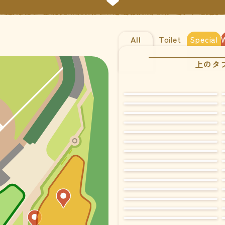
All
Toilet
Special
上のタ