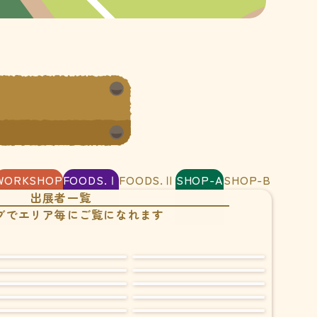
WORKSHOP
FOODS.Ⅰ
FOODS.Ⅱ
SHOP-A
SHOP-B
出展者一覧
ブでエリア毎にご覧になれます