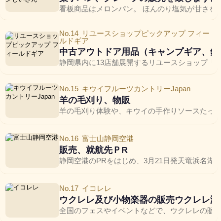
看板商品はメロンパン。 ほんのり塩気が甘さを
No.14
リユースショップピックアップ フィー
ルドギア
中古アウトドア用品（キャンプギア、釣
静岡県内に13店舗展開するリユースショップ「
No.15
キウイフルーツカントリーJapan
羊の毛刈り、物販
羊の毛刈り体験や、キウイの手作りソースたっ
No.16
富士山静岡空港
販売、就航先ＰR
静岡空港のPRをはじめ、3月21日発天竜浜名
No.17
イコレレ
ウクレレ及び小物楽器の販売ウクレレ演
全国のフェスやイベントなどで、ウクレレの販