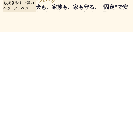
=フレペグ
犬も、家族も、家も守る。 “固定”で安
大型犬の係留、キャンプ設営、物置や簡易設備
No.104
若者防災サロン
県内大学生と連携した防災アクティビテ
大学生がお手伝いしながら、カードやスタンプ
No.105
familie
アルパカ製品専門店ストール、ぬいぐる
アンデスの上質なアルパカ素材にこだわり、あな
No.106
たこまん
FAQ よくある質問
菓子(大砂丘・クッキーショコラなど）
遠州を中心に静岡県内19店舗の和洋菓子の店。
No.107
掛川市倫理法人会
掛川市倫理法人会の活動の紹介
Q.喫煙所はありますか？
掛川市、菊川市、御前崎市を中心に経営者の自