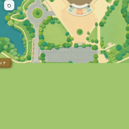
ンカー
エリア
リア
リア
広場
ア