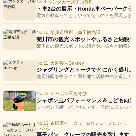
No.9
ホンダカーズ中央静岡
・車2台の展示・Honda車ペーパークラ
電気自動車ってどうやって使うの？を再現します‼︎
No.10
菊川市役所 商工観光課
菊川市の観光スポットやふるさと納税の
菊川市の観光スポットの紹介やふるさと納税のP
No.11
大道芸人Gakkey
ジャグリングとトークでとにかく盛り上
地元静岡を中心に全国各地で活動中の大道芸人。軽快なトー
No.12
シャボン玉あそび
シャボン玉パフォーマンス＆こども向け
シャボン玉師 パブりんです。 割れにくいシャ
No.13
古民家ベーカリー&カフェ メロンじ
いさん
菓子パン、クレープの販売を致します。