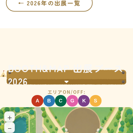
← 2026年の出展一覧
BOOTH&MAP 出展ブース
2026
エリアON/OFF:
A
B
C
G
K
S
＋
－