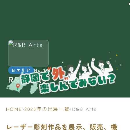
No.111
B エリア
R&B Arts
HOME
›
2026年の出展一覧
›
R&B Arts
レーザー彫刻作品を展示、販売、機