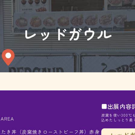
レッドガウル
■出展内容
炭窯を使い300
AREA
込めたしっとり柔
たたき丼（炭窯焼きローストビーフ丼）赤身
レッドガ