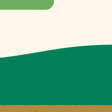
No.A001
ふじのくにアウトドア企業組
合加盟、2社と組合の合同ブ
ース。
No.A004
溶接でメタルアート、アイア
ン雑貨、メタル製植物のメタ
ルロックガーデンの展示、販
売。