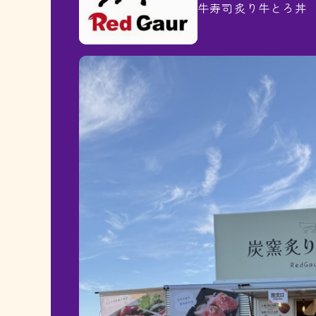
牛寿司炙り牛とろ丼