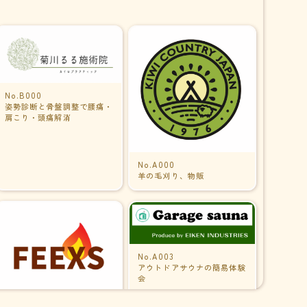
No.B000
姿勢診断と骨盤調整で腰痛・
肩こり・頭痛解消
No.A000
羊の毛刈り、物販
No.A003
アウトドアサウナの簡易体験
会
No.A002