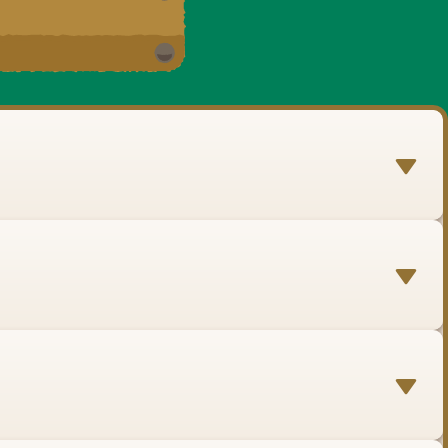
光課
No.A010
菊川市の観光スポットやふる
さと納税のPR及び菊川駅開
業イベントの周知
No.A009
・車2台の展示・Honda車ペ
ーパークラフト配布
No.A014
中古アウトドア用品（キャン
プギア、釣具など）の販売、
買取