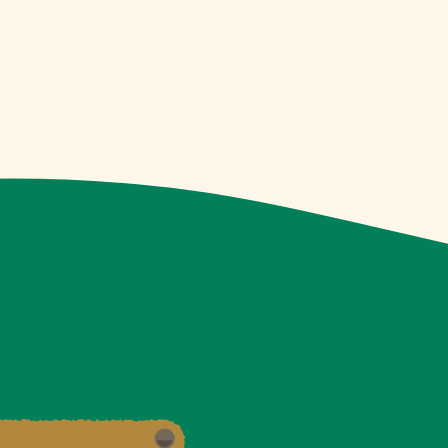
アウトドア用品(グリル･焚き
火台)
パフォーマーNAO
大道芸ショー
No.A007
大道芸ショー&バルーンアー
ト&グリーティング
No.A006
製品展示
菊川市役所 商工観