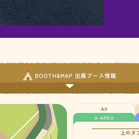
BOOTH&MAP 出展ブース情報
All
A-AREA
上のタ