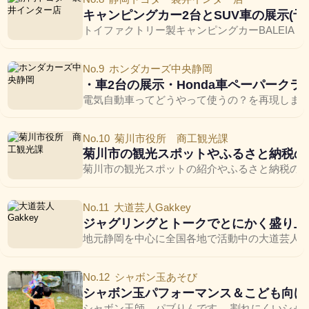
キャンピングカー2台とSUV車の展示(
トイファクトリー製キャンピングカーBALEIA
No.9
ホンダカーズ中央静岡
・車2台の展示・Honda車ペーパークラ
電気自動車ってどうやって使うの？を再現します‼︎
No.10
菊川市役所 商工観光課
菊川市の観光スポットやふるさと納税の
菊川市の観光スポットの紹介やふるさと納税のP
No.11
大道芸人Gakkey
ジャグリングとトークでとにかく盛り上
地元静岡を中心に全国各地で活動中の大道芸人。軽快なトー
No.12
シャボン玉あそび
シャボン玉パフォーマンス＆こども向け
シャボン玉師 パブりんです。 割れにくいシャ