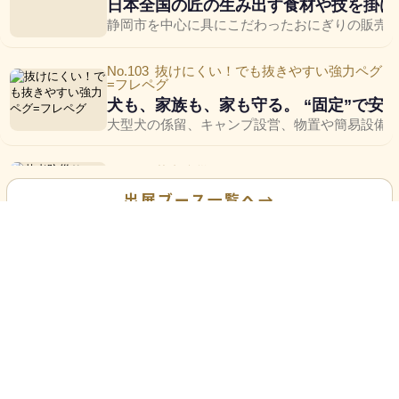
日本全国の匠の生み出す食材や技を掛け
静岡市を中心に具にこだわったおにぎりの販売を
No.103
抜けにくい！でも抜きやすい強力ペグ
=フレペグ
犬も、家族も、家も守る。 “固定”で安
大型犬の係留、キャンプ設営、物置や簡易設備
No.104
若者防災サロン
県内大学生と連携した防災アクティビテ
出展ブース一覧へ
→
大学生がお手伝いしながら、カードやスタンプ
No.105
familie
アルパカ製品専門店ストール、ぬいぐる
アンデスの上質なアルパカ素材にこだわり、あな
No.106
たこまん
菓子(大砂丘・クッキーショコラなど）
遠州を中心に静岡県内19店舗の和洋菓子の店。