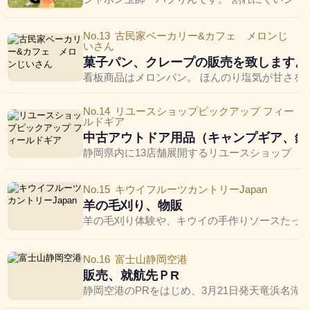
No.13
古民家ベーカリー&カフェ メロンじ
いさん
菓子パン、クレープの販売を致します。
看板商品はメロンパン。 ほんのり塩気が甘さを
No.14
リユースショップピックアップ フィー
ルドギア
中古アウトドア用品（キャンプギア、釣
静岡県内に13店舗展開するリユースショップ「
No.15
キウイフルーツカントリーJapan
羊の毛刈り、物販
羊の毛刈り体験や、キウイの手作りソースたっ
No.16
富士山静岡空港
販売、就航先ＰR
静岡空港のPRをはじめ、3月21日発天竜浜名