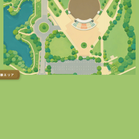
キッチンカー
:芝生エリア
特別エリア
体験エリア
:風の広場
エリア