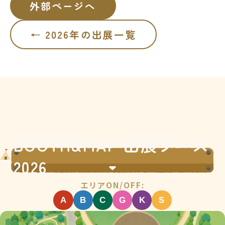
外部ページへ
← 2026年の出展一覧
BOOTH&MAP 出展ブース
2026
エリアON/OFF:
A
B
C
G
K
S