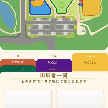
All
Toilet
Special
WORKSHOP
FOODS.Ⅰ
FOODS.Ⅱ
SHOP-A
SHOP-B
出展者一覧
上のタブでエリア毎にご覧になれます