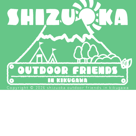
Copyright © 2026 shizuoka outdoor friends in kikugawa