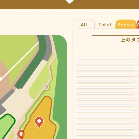
All
Toilet
Special
上のタ