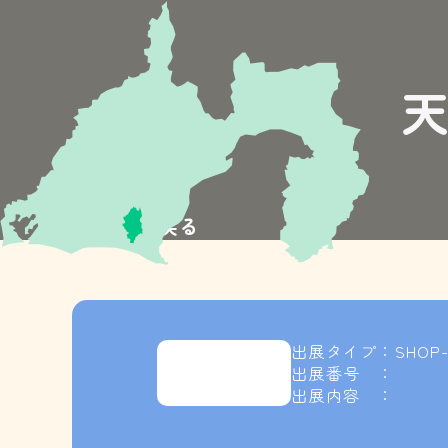
≪TOPに戻る
出展タイプ：SHOP-
出展番号 ：
出展内容 ：