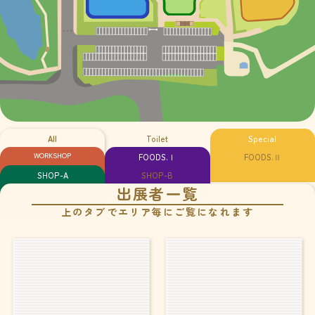
All
Toilet
Special
WORKSHOP
FOODS.Ⅰ
FOODS.Ⅱ
SHOP-A
SHOP-B
出展者一覧
上のタブでエリア毎にご覧になれます