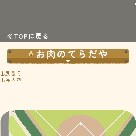
≪TOPに戻る
お肉のてらだや
出展番号 ：
出展内容 ：