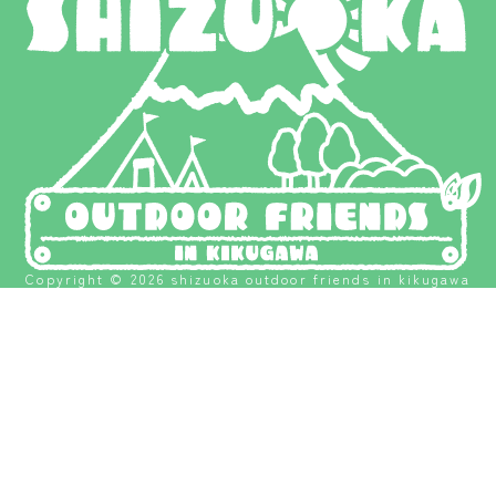
Copyright © 2026 shizuoka outdoor friends in kikugawa