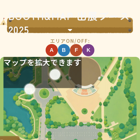
BOOTH&MAP 出展ブース
2025
エリアON/OFF:
A
B
F
K
マップを拡大できます
キッチンカー