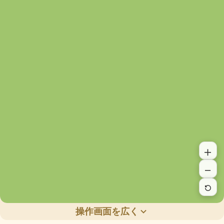
＋
－
操作画面を広く