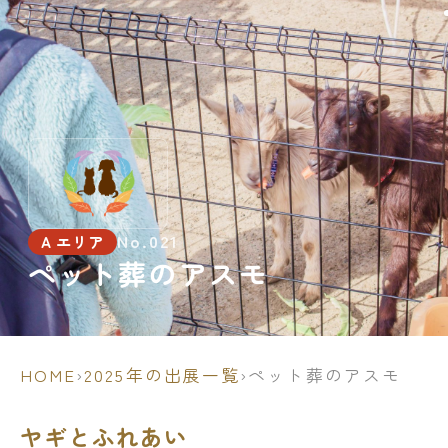
No.021
A エリア
ペット葬のアスモ
HOME
›
2025年の出展一覧
›
ペット葬のアスモ
ヤギとふれあい