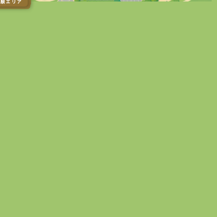
:芝生エリア
特別エリア
体験エリア
:風の広場
エリア