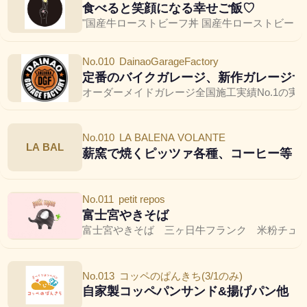
食べると笑顔になる幸せご飯♡
"国産牛ローストビーフ丼 国産牛ローストビーフ
No.010
DainaoGarageFactory
定番のバイクガレージ、新作ガレージサ
オーダーメイドガレージ全国施工実績No.1の
No.010
LA BALENA VOLANTE
LA BAL
薪窯で焼くピッツァ各種、コーヒー等
No.011
petit repos
富士宮やきそば
富士宮やきそば 三ヶ日牛フランク 米粉チュ
No.013
コッペのぱんきち(3/1のみ)
自家製コッペパンサンド&揚げパン他