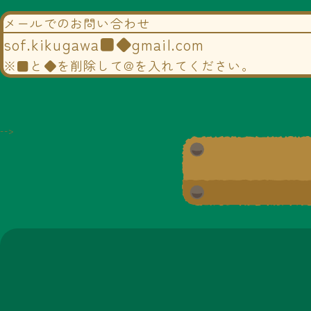
メールでのお問い合わせ
sof.kikugawa■◆gmail.com
※■と◆を削除して@を入れてください。
-->