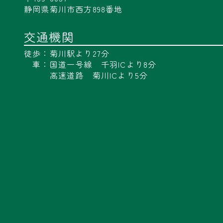
静岡県菊川市西方898番地
交通機関
徒歩：菊川駅より27分
車：国道一号線 千羽ICより8分
高速道路 菊川ICより5分