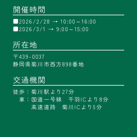
災アクティビティ
たこまん
No.B106
菓子(大砂丘・クッキーシ
ョコラなど）
No.B107
掛川市倫理法人会の活動
の紹介
No.B108
木製雑貨(食器・玩具・ア
ウトドア)
No.B109
ガスコンロの省エネ・防
炎アイテム