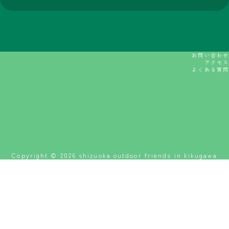
No.B112
No.B113
セラミックBBQグリルの
くじびき（その他はまだ
展示と実演
未定）
古着の『Re: 彩 cle』
No.B115
古着ノースフェイス専門
店
No.B120
ヤシの実でできた舗装材
のココペーバーとフェイ
クグリーンの展示販売