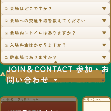
質ウォーターレストイレ
Q 会場はどこですか？
「クレサナ」の実演展
示。
菊川市役所 商工観光
Q 会場への交通手段を教えてください
課
No.A010
Q 会場内にトイレはありますか？
菊川市の観光スポットや
ふるさと納税のPR及び菊
Q 入場料金はかかりますか？
川駅開業イベントの周知
Q 駐車場はありますか？
▼
JOIN＆CONTACT 参加・お
No.A009
・車2台の展示・Honda車
問い合わせ
ペーパークラフト配布
大道芸人Gakkey
No.A011
ジャグリングとトークで
2026開催-出展応募はこちら
お問い合わせ
とにかく盛り上げます！