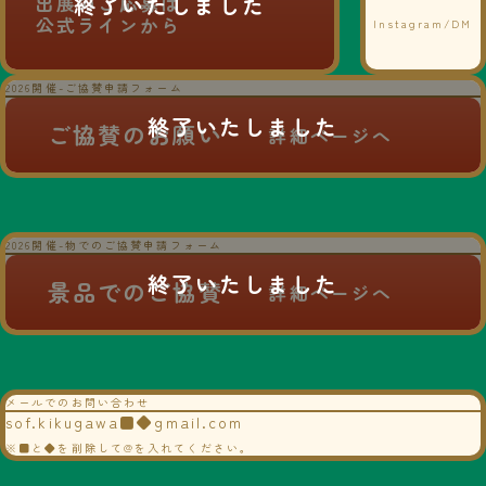
出展のご応募は
公式ラインから
Instagram/DM
2026開催-ご協賛申請フォーム
No.A013
ご協賛のお願い
詳細ページへ
菓子パン、クレープの販
売を致します。
No.A016
2026開催-物でのご協賛申請フォーム
販売、就航先ＰR
景品でのご協賛
詳細ページへ
No.A014
中古アウトドア用品（キ
ャンプギア、釣具など）
の販売、買取
メールでのお問い合わせ
sof.kikugawa■◆gmail.com
※■と◆を削除して@を入れてください。
No.A018
No.A017
パルシステムのオリジナ