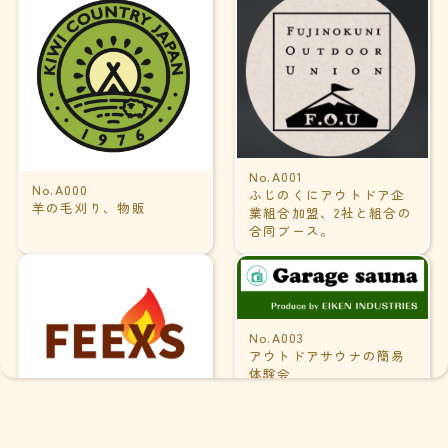
No.A001
No.A000
ふじのくにアウトドア企
羊の毛刈り、物販
業組合加盟、2社と組合の
合同ブース。
No.A003
アウトドアサウナの簡易
体験会
No.A002
アウトドア用品(グリル･
焚き火台)