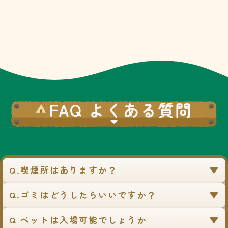
No.A006
製品展示
FAQ よくある質問
No.A004
溶接でメタルアート、ア
イアン雑貨、メタル製植
物のメタルロックガーデ
ンの展示、販売。
Q.喫煙所はありますか？
パフォーマーNAO
大道芸ショー
Q.ゴミはどうしたらいいですか？
No.A007
No.A008
大道芸ショー&バルーンア
キャンピングカー2台と
ート&グリーティング
Q ペットは入場可能でしょうか
SUV車の展示(予定)高品