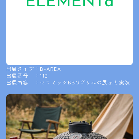
出展タイプ：B-AREA
出展番号 ：112
出展内容 ：セラミックBBQグリルの展示と実演