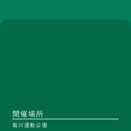
開催場所
No.B103
菊川運動公園
犬も、家族も、家も守
る。 “固定”で安心をつく
るフレペグ。
開催時間
No.B102
日本全国の匠の生み出す
食材や技を掛け合わせて
■2026/2/28 → 10:00～16:00
生み出すおにぎりを販売
■2026/3/1 → 9:00～15:00
します。
所在地
〒439-0037
静岡県菊川市西方898番地
交通機関
No.B105
アルパカ製品専門店スト
徒歩：菊川駅より27分
ール、ぬいぐるみなど
車：国道一号線 千羽ICより8分
No.B104
高速道路 菊川ICより5分
県内大学生と連携した防