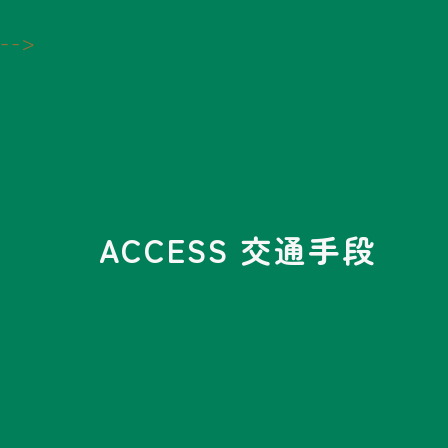
ウクレレ及び小物楽器の
ルデザート試飲試食
販売ウクレレ演奏ワーク
-->
ショップ
ACCESS 交通手段
No.A019
No.B101
お弁当・佃煮・商品の販
庭屋ワークショップ、防
売
災エクステリア展示、ミ
ニショベルカー展示