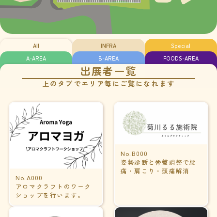
All
INFRA
Special
A-AREA
B-AREA
FOODS-AREA
出展者一覧
上のタブでエリア毎にご覧になれます
No.B000
姿勢診断と骨盤調整で腰
痛・肩こり・頭痛解消
No.A000
アロマクラフトのワーク
ショップを行います。