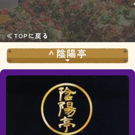
≪TOPに戻る
陰陽亭