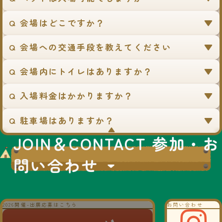
Q 会場はどこですか？
Q 会場への交通手段を教えてください
Q 会場内にトイレはありますか？
No.11
冒険を楽しむ皆様の為に
ランドローバーを体験
Q 入場料金はかかりますか？
を！
No.10
定番のバイクガレージ、
Q 駐車場はありますか？
新作ガレージサウナの展
▼
示
JOIN＆CONTACT 参加・お
I LOVE OUTDOORS
JAPAN
問い合わせ
No.13
バンジートランポリン
2026開催-出展応募はこちら
お問い合わせ
No.12
イベントPR