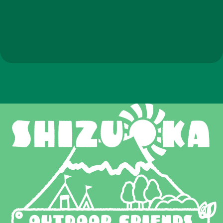
健康増進イベント
FUMIHEALING:GROUP
No.33
深リンパケア・鑑定・和
漢ハーブオイル作りWS
No.34
商品や飲食物の販売/体験
簡単・安全・安心 強力ペ
グ「フレペグ」
NORAHOLIC
No.36