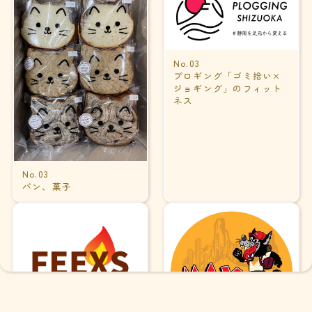
No.03
プロギング「ゴミ拾い×
ジョギング」のフィット
ネス
No.03
パン、菓子
No.04