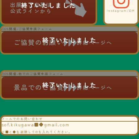
出展のご応募は
自衛隊
菊川市警察署
公式ラインから
Instagram/DM
静岡地方協力本部
No.14
No.14
商品や飲食物の販売/体験
ロープワーク 土のう作り
2026開催-ご協賛申請フォーム
体験
ご協賛のお願い
詳細ページへ
菊川市役所
菊川市消防署
商工観光課
No.16
No.15
スモークハウス
観光やふるさと納税のPR
菊川市危機管理課
2026開催-物でのご協賛申請フォーム
No.18
景品でのご協賛
災害への備えミニ講座
詳細ページへ
No.17
【VR体験】静岡県地震防
メールでのお問い合わせ
災センターがSOFにやっ
sof.kikugawa■◆gmail.com
てくる！
※■と◆を削除して@を入れてください。
菊川市社会福祉協議会