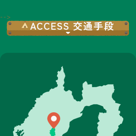
No.19
PR キャンドルづくり
-->
ACCESS 交通手段
No.20
ハンモックの体験、販
売、ワークショップ
No.22
No.21
スウェーデン式ドッグマ
ヤギとふれあい
ッサージ&ペット防災