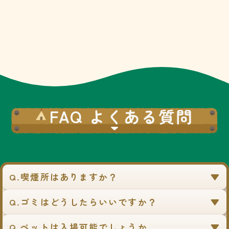
アウトドア用品（グリ
ル・焚き火台）
No.05
アウトドアスタイルの展
示、販売
No.06
FAQ よくある質問
アウトドアサウナの紹介
No.07
とロウリュ体験
アウトドアギア
Q.喫煙所はありますか？
No.09
車両展示
Q.ゴミはどうしたらいいですか？
No.08
車両展示
Q ペットは入場可能でしょうか