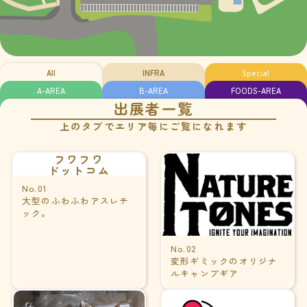
All
INFRA
Special
A-AREA
B-AREA
FOODS-AREA
出展者一覧
上のタブでエリア毎にご覧になれます
フワフワ
ドットコム
No.01
大型のふわふわアスレチ
ック。
No.02
変形ギミックのオリジナ
ルキャンプギア