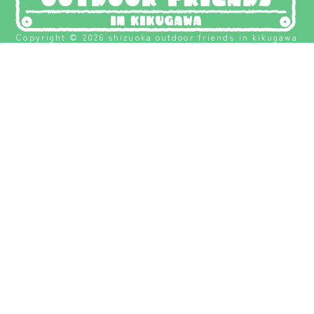
ランタンスタンド、ラン
タンシェードを中心にキ
ャンプギアの販売
Copyright © 2026 shizuoka outdoor friends in kikugawa
No.35
生協の宅配 おうちCO-
OPのご紹介
No.37
"うぉーたーびーずアクア
リウム トルコモザイクガ
ラス"
No.38
つなぎ他をトートバック
にリメイク