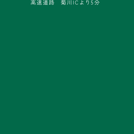
高速道路 菊川ICより5分
No.27
No.28
石材等のガーデン資材
商品や飲食物の販売/体験
No.29
No.30
商品や飲食物の販売/体験
ノースフェイスの古着、
日本未発売の新品商品
も。
Lime succulent
明治安田
掛川営業部
No.31
No.32
多肉植物の販売