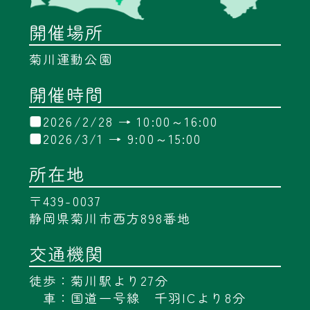
やすらぎ工房
No.23
開催場所
やすらぎ大工体験
菊川運動公園
No.24
AIによる姿勢診断と骨盤
開催時間
調整
■2026/2/28 → 10:00～16:00
■2026/3/1 → 9:00～15:00
所在地
〒439-0037
静岡県菊川市西方898番地
No.25
誰でも楽しめるスポーツ
交通機関
「モルック」を体験
No.26
園芸ワークショップ、エ
徒歩：菊川駅より27分
クステリア資材展示
車：国道一号線 千羽ICより8分