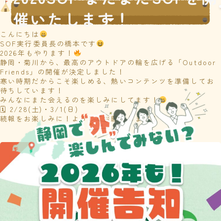
催いたします！
こんにちは
SOF実行委員長の橋本です
2026年もやります！
静岡・菊川から、最高のアウトドアの輪を広げる「Outdoor
Friends」の開催が決定しました！
寒い時期だからこそ楽しめる、熱いコンテンツを準備してお
待ちしています！
みんなにまた会えるのを楽しみにしてます！
🗓 2/28(土)・3/1(日)
続報をお楽しみに！よろしくお願いします！